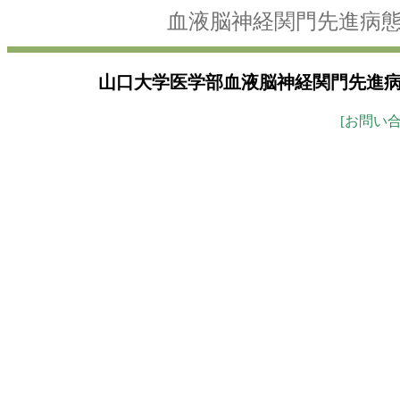
血液脳神経関門先進病
山口大学医学部血液脳神経関門先進
[お問い
ver.200428_211013_220203